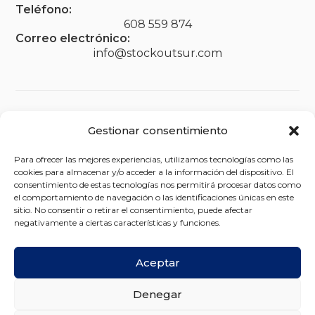
Teléfono:
608 559 874
Correo electrónico:
info@stockoutsur.com
Legal
Gestionar consentimiento
Aviso legal
Para ofrecer las mejores experiencias, utilizamos tecnologías como las
Política de privacidad
cookies para almacenar y/o acceder a la información del dispositivo. El
consentimiento de estas tecnologías nos permitirá procesar datos como
Política de cookies (UE)
el comportamiento de navegación o las identificaciones únicas en este
sitio. No consentir o retirar el consentimiento, puede afectar
Política de envíos y devoluciones
negativamente a ciertas características y funciones.
Accesibilidad
Aceptar
Denegar